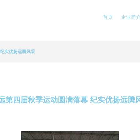
首页
企业简
 纪实优扬远腾风采
远第四届秋季运动圆满落幕 纪实优扬远腾