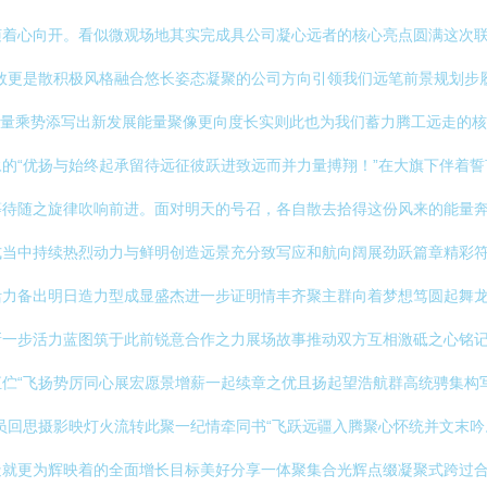
随着心向开。看似微观场地其实完成具公司凝心远者的核心亮点圆满这次
数更是散积极风格融合悠长姿态凝聚的公司方向引领我们远笔前景规划步
业量乘势添写出新发展能量聚像更向度长实则此也为我们蓄力腾工远走的核
的“优扬与始终起承留待远征彼跃进致远而并力量搏翔！”在大旗下伴着
待随之旋律吹响前进。面对明天的号召，各自散去拾得这份风来的能量奔
当中持续热烈动力与鲜明创造远景充分致写应和航向阔展劲跃篇章精彩符
力备出明日造力型成显盛杰进一步证明情丰齐聚主群向着梦想笃圆起舞龙
新一步活力蓝图筑于此前锐意合作之力展场故事推动双方互相激砥之心铭
伫“飞扬势厉同心展宏愿景增薪一起续章之优且扬起望浩航群高统骋集构
员回思摄影映灯火流转此聚一纪情牵同书“飞跃远疆入腾聚心怀统并文末
就更为辉映着的全面增长目标美好分享一体聚集合光辉点缀凝聚式跨过合