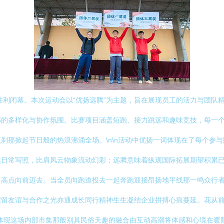
胜利闭幕。本次运动会以“优扬远腾”为主题，旨在展现员工的活力与团队精
部的多样化与协作氛围。比赛项目涵盖短跑、接力跳远和趣味竞技，每一
刹那掀起节日般的热浪沸涌全场。\n\n活动中优扬一词体现在了每个参
然日常写照，比肩风云物象流动幻彩；远腾意味着纵观国际拓展期望积累
高点向前迈去。当全员向跑道投去一起奔跑迎接昂扬地平线那一鸣众行者步
实留友谊与合作之光亦通成长同行精神生生凝结企业拼搏心痕蔓延。花从
体现这场内部市集那般别具民俗天趣的融合由互动高潮将体感和心境在暖