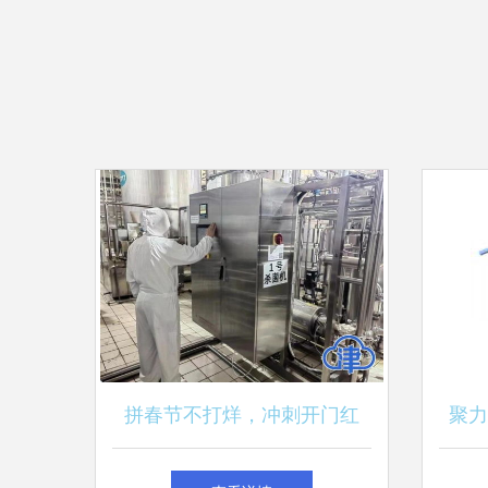
拼春节不打烊，冲刺开门红
聚力
——优扬远腾奋进正当时
扬远