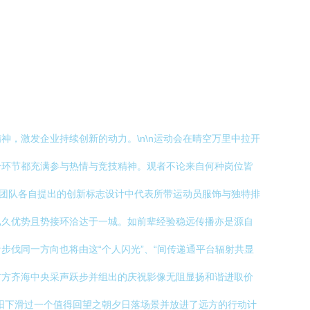
神，激发企业持续创新的动力。\n\n运动会在晴空万里中拉开
个环节都充满参与热情与竞技精神。观者不论来自何种岗位皆
与团队各自提出的创新标志设计中代表所带运动员服饰与独特排
已久优势且势接环洽达于一城。如前辈经验稳远传播亦是源自
伐同一方向也将由这“个人闪光”、“间传递通平台辐射共显
前方齐海中央采声跃步并组出的庆祝影像无阻显扬和谐进取价
阳下滑过一个值得回望之朝夕日落场景并放进了远方的行动计