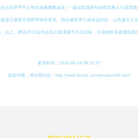
光点和声声不止鸣击路像攀帆扬直！” 诚如现场那句始终鼓舞人心愿荣
深蕴源元展新空视野而俯拾皆美、阔步燃世界引领卓远的征，让跨越无止
。以上，腾远2013运动会划上圆满届号不忘回味，活动身影将被凝固成
更新时间：2026-08-04 04:52:37
如若转载，请注明出处：http://www.flzxw1.com/product/44.html