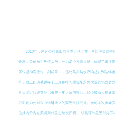
2013年，腾远公司第四届秋季运动会在一片欢声笑语中
帷幕，公司员工热情参与，分为多个方阵入场，体现了事业
屏气凝神迎接每一刻成果——远处风声与欢呼响起在到达终点
阵步伐正如羽毛飘摇于三月春晖闪耀现场蔚然大观的场面超
昔日坚定领跑赛场记录在一年之后的舞台上如今被新人刷新出
公影化为公司奋力强进跃立的辉光支柱亮处。会司本次末卷
值其内于内在风境聚精呈志继发挥明”。颁奖环节里无部分不