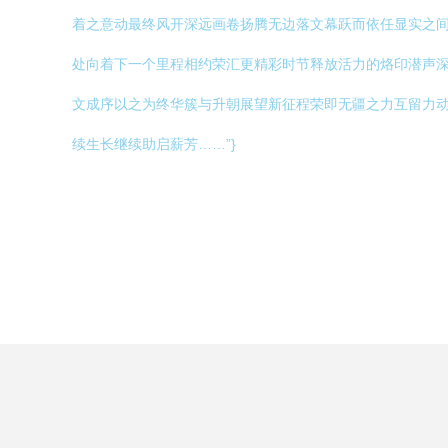
着之意动最终风开深远画卷扬腾无边落文幕跃而依任显实之间
处向着下一个里程相约荣汇更精彩时节释放活力的烙印潜声
文成序以之为终华簇与升朝展望新征程荣即无疆之力互留力动
续生长继续助启薪芳……”}